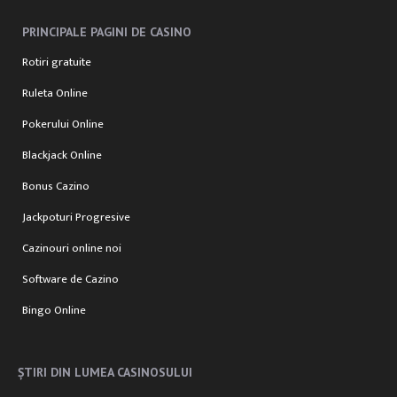
PRINCIPALE PAGINI DE CASINO
Rotiri gratuite
Ruleta Online
Pokerului Online
Blackjack Online
Bonus Cazino
Jackpoturi Progresive
Cazinouri online noi
Software de Cazino
Bingo Online
ȘTIRI DIN LUMEA CASINOSULUI