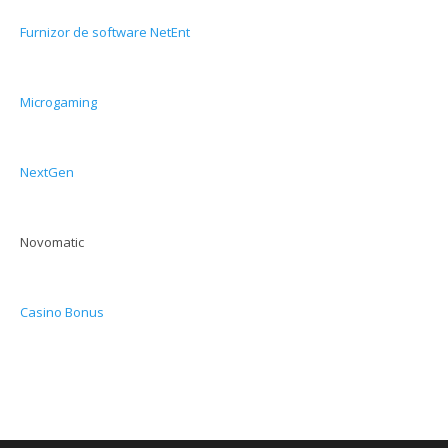
Furnizor de software NetEnt
Microgaming
NextGen
Novomatic
Casino Bonus