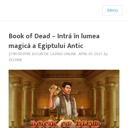
Menu
Book of Dead – Intră în lumea
magică a Egiptului Antic
ȘTIRI DESPRE JOCURI DE CAZINO ONLINE
APRIL 30, 2021
by
ZECHRIE