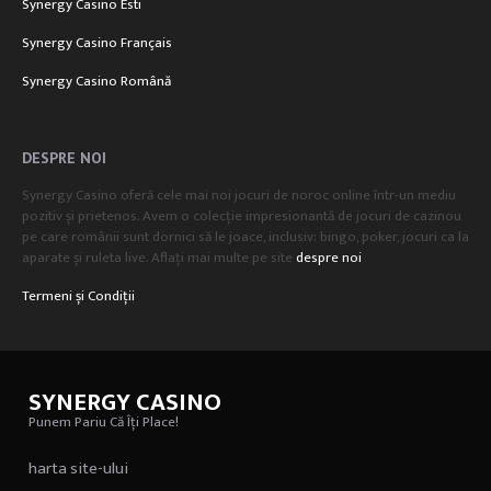
Synergy Casino Esti
Synergy Casino Français
Synergy Casino Română
DESPRE NOI
Synergy Casino oferă cele mai noi jocuri de noroc online într-un mediu
pozitiv și prietenos. Avem o colecție impresionantă de jocuri de cazinou
pe care românii sunt dornici să le joace, inclusiv: bingo, poker, jocuri ca la
aparate și ruleta live. Aflați mai multe pe site
despre noi
Termeni și Condiții
SYNERGY CASINO
Punem Pariu Că Îți Place!
harta site-ului