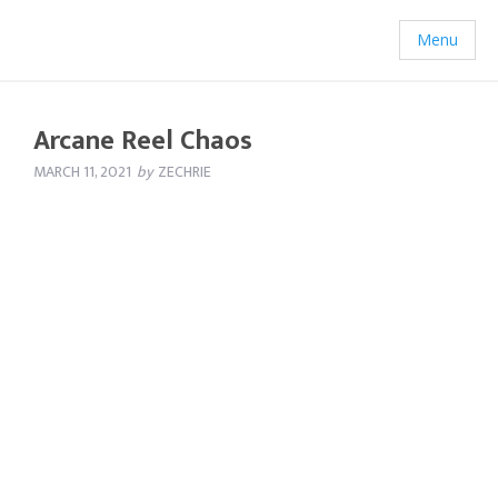
Menu
Arcane Reel Chaos
MARCH 11, 2021
by
ZECHRIE